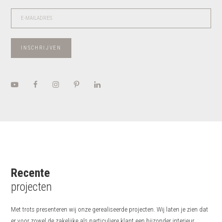
Please leave this field empty.
INSCHRIJVEN
Recente
projecten
Met trots presenteren wij onze gerealiseerde projecten. Wij laten je zien dat
er voor zowel de zakelijke als particuliere klant een bijzonder interieur