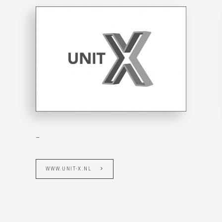
–
WWW.UNIT-X.NL