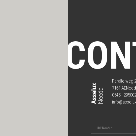
CON
Parallelweg 
Asselux
7161 AENee
Neede
0545 - 29500
info@asselux