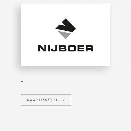
–
WWW.NIJBOER.NL