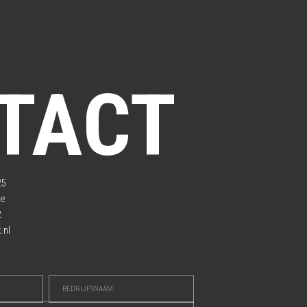
TACT
25
de
2
.nl