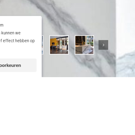
om
s kunnen we
ef effect hebben op
voorkeuren