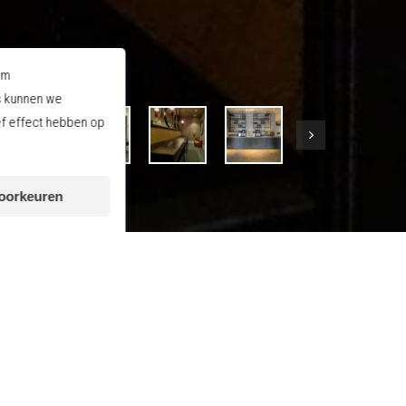
om
s kunnen we
ef effect hebben op
voorkeuren