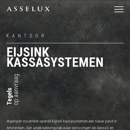
KANTOOR
EIJSINK
KASSASYSTEMEN
op aanvraag
Tegels
Afgelopen november opende Eijsink Kassasystemen een nieuw pand in
Amsterdam. Een uniek belevingslab waar oplossingen als kassa’s en